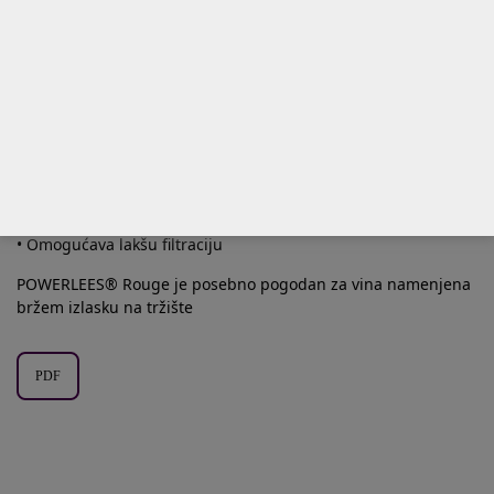
navedenih sastojaka i omogućava njihov rani ulazak u vino.
Zahvaljujući ovome POWERLEES® Rouge :
• Unosi sastojke iz ćelija kvasaca od faze vrenja što umekšava i
pročišćava vino
• Olakšava ekstrakciju sastojaka sa visokim senzornim
potencijalom (slatki peptidi iz proteina Hsp12) prisutnih u
ćelijskom omotaču inaktivisanog kvasca, ali i sastojaka iz
fermentacionih kvasaca.
• Doprinosi stabilizaciji vina unosom manoproteina iz kvasaca
• Omogućava lakšu filtraciju
POWERLEES® Rouge je posebno pogodan za vina namenjena
bržem izlasku na tržište
PDF