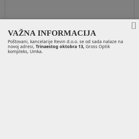
VAŽNA INFORMACIJA
Poštovani, kancelarije Revin d.o.o. se od sada nalaze na
novoj adresi,
Trinaestog oktobra 13,
Gross Optik
kompleks, Umka.
POWERLEES® Rouge
Preparat na bazi inaktivisanog kvasca i beta-glucanaze,
pripremljen za upotrebu od faze alkoholnog vrenja
SPECIFIKACIJA I ENOLOŠKE OSOBINE:
Zahvaljujući posebnoj formulaciji, POWERLEES® Rouge pruža:
• Inaktivisane kvasce bogate manoproteinima (stabilizacioni
učinak) i protein Hsp 12 (izvor peptida sa osećajem slasti)
• beta-glucanazu, enzim koji ubrzava ekstrakciju gore