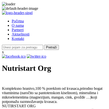
Početna
O nama
Partneri
Aktuelnosti
Kontakt
Pretraži
x
Nutristart Org
Kompleksno hranivo,100 % poreklom od kvasaca,prirodno bogat
vitaminima (naročito sa pantotenskom kiselinom), mineralima i
mikroelementima (magnezijum, mangan, cink, gvožđe …)koji
potpomažu razmnožavanju kvasaca.
NUTIRSTART ORG