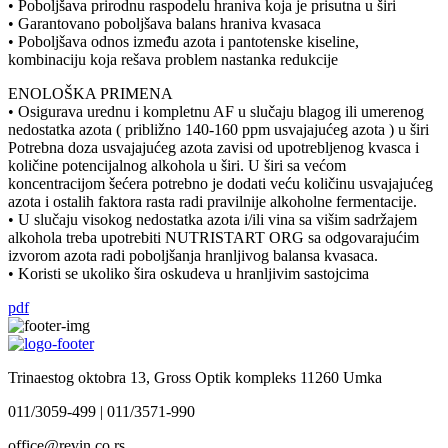
• Poboljšava prirodnu raspodelu hraniva koja je prisutna u širi
• Garantovano poboljšava balans hraniva kvasaca
• Poboljšava odnos između azota i pantotenske kiseline,
kombinaciju koja rešava problem nastanka redukcije
ENOLOŠKA PRIMENA
• Osigurava urednu i kompletnu AF u slučaju blagog ili umerenog
nedostatka azota ( približno 140-160 ppm usvajajućeg azota ) u širi
Potrebna doza usvajajućeg azota zavisi od upotrebljenog kvasca i
količine potencijalnog alkohola u širi. U širi sa većom
koncentracijom šećera potrebno je dodati veću količinu usvajajućeg
azota i ostalih faktora rasta radi pravilnije alkoholne fermentacije.
• U slučaju visokog nedostatka azota i/ili vina sa višim sadržajem
alkohola treba upotrebiti NUTRISTART ORG sa odgovarajućim
izvorom azota radi poboljšanja hranljivog balansa kvasaca.
• Koristi se ukoliko šira oskudeva u hranljivim sastojcima
pdf
Trinaestog oktobra 13, Gross Optik kompleks 11260 Umka
011/3059-499 | 011/3571-990
office@revin.co.rs