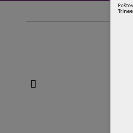
Poštov
Trinae