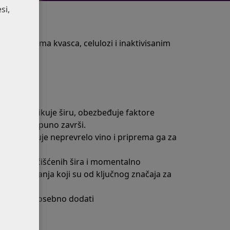
si,
ljuspicama kvasca, celulozi i inaktivisanim
ćava:
V detoksifikuje širu, obezbeđuje faktore
vrenje potpuno završi.
detoksifikuje neprevrelo vino i priprema ga za
ma jako prečišćenih šira i momentalno
reživljavanja koji su od ključnog značaja za
 ga treba posebno dodati
ina