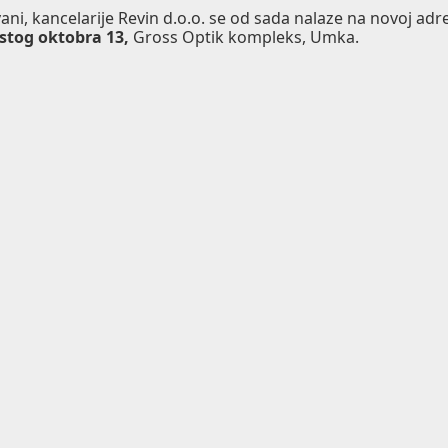
ani, kancelarije Revin d.o.o. se od sada nalaze na novoj adre
stog oktobra 13,
Gross Optik kompleks, Umka.
Posebno formulisan preparat zasnovan na 
kvascima za vinifikaciju. BI-ACTIV omogu
• Detoksifikaciju šire i vina
• Fizičku podršku kvascima
ENOLOŠKA PRIMENA
U slučaju usporene fermentacije, BI-ACTI
preživljavanja kvasca i omogućava da se 
U slučaju zaustavljenog vrenja, BI-ACTIV 
novo zasejavanje kvasca
BI-ACTIV se može koristiti u vinifikacija
obezbeđuje pomoćne elemente i faktore p
otpornost membrane na stresove
BI-ACTIV ne obezbeđuje usvojivi azot pa
BI-ACTIV se može koristiti za sve tipove v