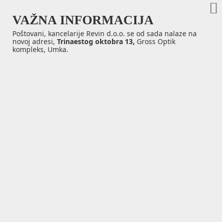
VAŽNA INFORMACIJA
Poštovani, kancelarije Revin d.o.o. se od sada nalaze na
novoj adresi,
Trinaestog oktobra 13,
Gross Optik
kompleks, Umka.
Vibro koš Delta AEV/CVE