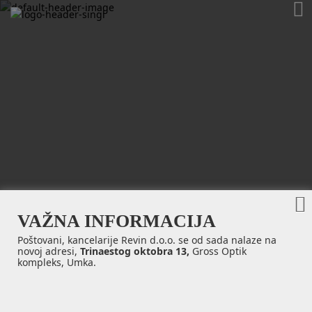
Delta TBE
VAŽNA INFORMACIJA
Poštovani, kancelarije Revin d.o.o. se od sada nalaze na
novoj adresi,
Trinaestog oktobra 13,
Gross Optik
kompleks, Umka.