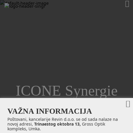
ICONE Synergie
VAŽNA INFORMACIJA
Poštovani, kancelarije Revin d.o.o. se od sada nalaze na
novoj adresi,
Trinaestog oktobra 13,
Gross Optik
kompleks, Umka.