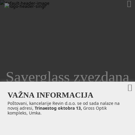
Saverglass zvezdana
kolekcija
VAŽNA INFORMACIJA
Poštovani, kancelarije Revin d.o.o. se od sada nalaze na
novoj adresi,
Trinaestog oktobra 13,
Gross Optik
kompleks, Umka.
Naši dragi partneri iz
vinarije Zvnoko Bogdan
izabrali su za