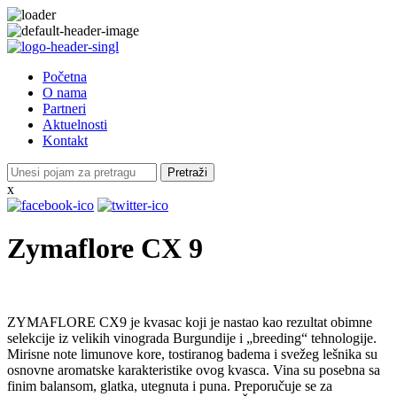
Početna
O nama
Partneri
Aktuelnosti
Kontakt
Pretraži
x
Zymaflore CX 9
ZYMAFLORE CX9 je kvasac koji je nastao kao rezultat obimne
selekcije iz velikih vinograda Burgundije i „breeding“ tehnologije.
Mirisne note limunove kore, tostiranog badema i svežeg lešnika su
osnovne aromatske karakteristike ovog kvasca. Vina su posebna sa
finim balansom, glatka, utegnuta i puna. Preporučuje se za