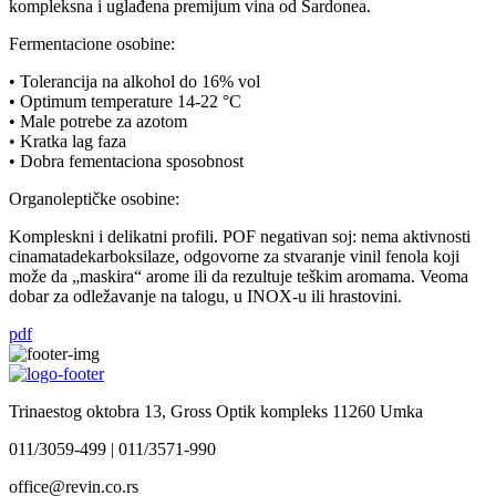
kompleksna i uglađena premijum vina od Šardonea.
Fermentacione osobine:
• Tolerancija na alkohol do 16% vol
• Optimum temperature 14-22 °C
• Male potrebe za azotom
• Kratka lag faza
• Dobra fementaciona sposobnost
Organoleptičke osobine:
Kompleskni i delikatni profili. POF negativan soj: nema aktivnosti
cinamatadekarboksilaze, odgovorne za stvaranje vinil fenola koji
može da „maskira“ arome ili da rezultuje teškim aromama. Veoma
dobar za odležavanje na talogu, u INOX-u ili hrastovini.
pdf
Trinaestog oktobra 13, Gross Optik kompleks 11260 Umka
011/3059-499 | 011/3571-990
office@revin.co.rs